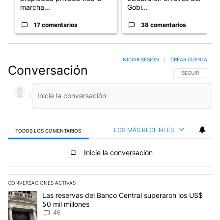
marcha...
Gobi...
17 comentarios
38 comentarios
INICIAR SESIÓN
|
CREAR CUENTA
Conversación
SIGA ESTA CO
SEGUIR
LOS MÁS RECIENTES
TODOS LOS COMENTARIOS
Todos los comentarios
Inicie la conversación
CONVERSACIONES ACTIVAS
Este listado muestra los artículos con más comentarios en los últim
Un artículo de tendencia con el título "Las reservas del Banco Ce
Las reservas del Banco Central superaron los US$
50 mil millones
46