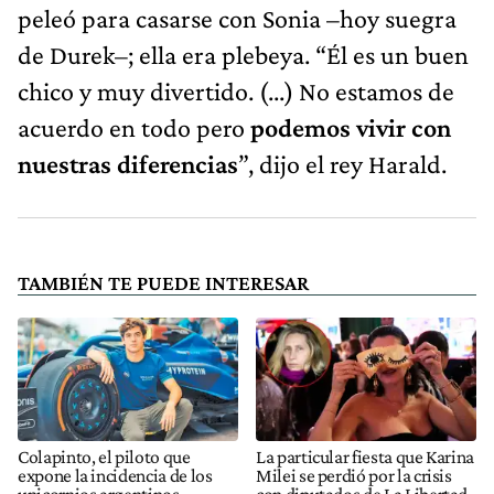
peleó para casarse con Sonia –hoy suegra
de Durek–; ella era plebeya. “Él es un buen
chico y muy divertido. (...) No estamos de
acuerdo en todo pero
podemos vivir con
nuestras diferencias
”, dijo el rey Harald.
TAMBIÉN TE PUEDE INTERESAR
Colapinto, el piloto que
La particular fiesta que Karina
expone la incidencia de los
Milei se perdió por la crisis
unicornios argentinos
con diputados de La Libertad