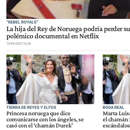
“REBEL ROYALS”
La hija del Rey de Noruega podría perder su 
polémico documental en Netflix
19-09-2025 16:30
TIERRA DE REYES Y ELFOS
BODA REAL
Princesa noruega que dice
Marta Luis
comunicarse con los ángeles, se
el chamán 
casó con el ‘chamán Durek’
escándalos