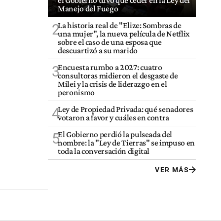
el Gobierno tuvo que ceder en la Ley del
Manejo del Fuego
La historia real de "Elize: Sombras de
2
una mujer", la nueva película de Netflix
sobre el caso de una esposa que
descuartizó a su marido
Encuesta rumbo a 2027: cuatro
3
consultoras midieron el desgaste de
Milei y la crisis de liderazgo en el
peronismo
Ley de Propiedad Privada: qué senadores
4
votaron a favor y cuáles en contra
El Gobierno perdió la pulseada del
5
nombre: la "Ley de Tierras" se impuso en
toda la conversación digital
VER MÁS