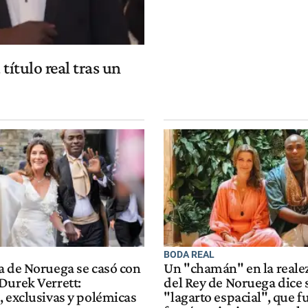
título real tras un
BODA REAL
a de Noruega se casó con
Un "chamán" en la realez
Durek Verrett:
del Rey de Noruega dice 
, exclusivas y polémicas
"lagarto espacial", que f