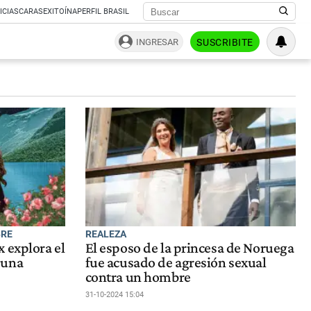
ICIAS
CARAS
EXITOÍNA
PERFIL BRASIL
INGRESAR
SUSCRIBITE
BRE
REALEZA
 explora el
El esposo de la princesa de Noruega
 una
fue acusado de agresión sexual
contra un hombre
31-10-2024 15:04