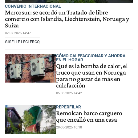
CONVENIO INTERNACIONAL
Mercosur: se acordó un Tratado de libre
comercio con Islandia, Liechtenstein, Noruega y
Suiza
02-07-2025 14:47
GISELLE LECLERCQ
CÓMO CALEFACCIONAR Y AHORRA
EN EL HOGAR
Qué es la bomba de calor, el
truco que usan en Noruega
para no gastar de más en
calefacción
05-06-2025 14:42
REPERFILAR
Remolcan barco carguero
que encalló en una casa
28-05-2025 10:18