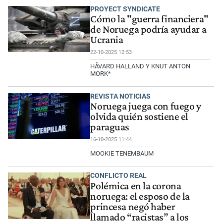
PROYECT SYNDICATE
Cómo la "guerra financiera"
de Noruega podría ayudar a
Ucrania
22-10-2025 12:53
HÅVARD HALLAND Y KNUT ANTON
MORK*
REVISTA NOTICIAS
Noruega juega con fuego y
olvida quién sostiene el
paraguas
16-10-2025 11:44
MOOKIE TENEMBAUM
CONFLICTO REAL
Polémica en la corona
noruega: el esposo de la
princesa negó haber
llamado “racistas” a los