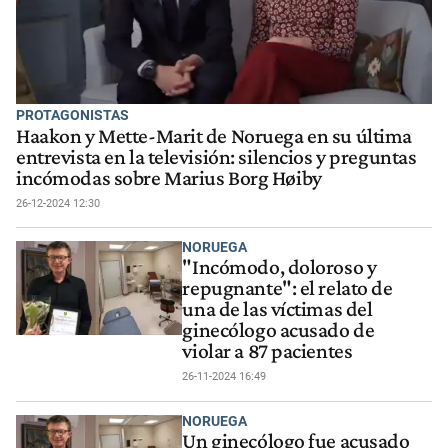
PROTAGONISTAS
Haakon y Mette-Marit de Noruega en su última
entrevista en la televisión: silencios y preguntas
incómodas sobre Marius Borg Høiby
26-12-2024 12:30
NORUEGA
"Incómodo, doloroso y
repugnante": el relato de
una de las víctimas del
ginecólogo acusado de
violar a 87 pacientes
26-11-2024 16:49
NORUEGA
Un ginecólogo fue acusado