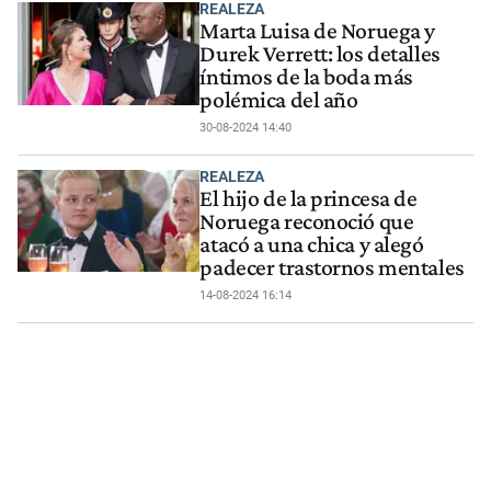
REALEZA
Marta Luisa de Noruega y
Durek Verrett: los detalles
íntimos de la boda más
polémica del año
30-08-2024 14:40
REALEZA
El hijo de la princesa de
Noruega reconoció que
atacó a una chica y alegó
padecer trastornos mentales
14-08-2024 16:14