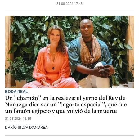
31-08-2024 17:43
BODA REAL
Un "chamán" en la realeza: el yerno del Rey de
Noruega dice ser un "lagarto espacial", que fue
un faraón egipcio y que volvió de la muerte
31-08-2024 16:35
DARÍO SILVA D'ANDREA