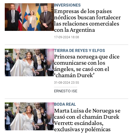
INVERSIONES
Empresas de los países
nórdicos buscan fortalecer
las relaciones comerciales
con la Argentina
17-09-2024 18:08
TIERRA DE REYES Y ELFOS
Princesa noruega que dice
comunicarse con los
ángeles, se casó con el
‘chamán Durek’
31-08-2024 23:55
ERNESTO ISE
BODA REAL
Marta Luisa de Noruega se
casó con el chamán Durek
Verrett: escándalos,
exclusivas y polémicas