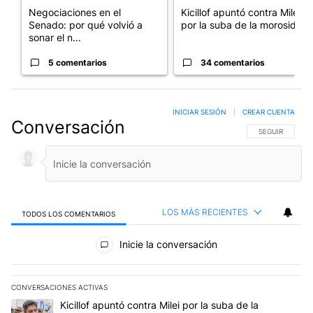
Negociaciones en el
Kicillof apuntó contra Milei
Senado: por qué volvió a
por la suba de la morosida...
sonar el n...
5 comentarios
34 comentarios
INICIAR SESIÓN
|
CREAR CUENTA
Conversación
SIGA ESTA CO
SEGUIR
LOS MÁS RECIENTES
TODOS LOS COMENTARIOS
Todos los comentarios
Inicie la conversación
CONVERSACIONES ACTIVAS
Este listado muestra los artículos con más comentarios en los últim
Un artículo de tendencia con el título "Kicillof apuntó contra Milei 
Kicillof apuntó contra Milei por la suba de la