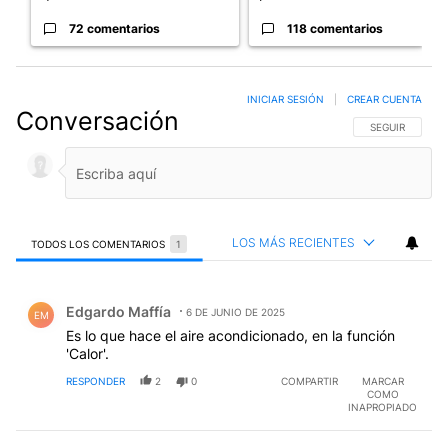
72 comentarios
118 comentarios
INICIAR SESIÓN
|
CREAR CUENTA
Conversación
SIGA ESTA CO
SEGUIR
LOS MÁS RECIENTES
TODOS LOS COMENTARIOS
1
Todos los comentarios
Comentario de Edgardo Maffía.
Edgardo Maffía
6 DE JUNIO DE 2025
EM
Es lo que hace el aire acondicionado, en la función
'Calor'.
RESPONDER
2
0
COMPARTIR
MARCAR
COMO
INAPROPIADO