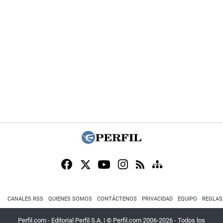
CANALES RSS
QUIENES SOMOS
CONTÁCTENOS
PRIVACIDAD
EQUIPO
REGLAS
Perfil.com - Editorial Perfil S.A.
| © Perfil.com 2006-2026 - Todos los