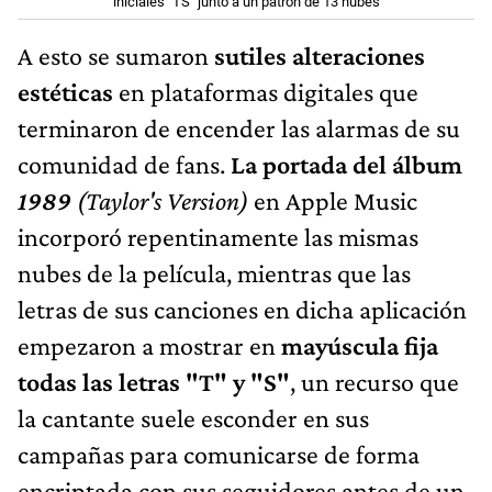
iniciales "TS" junto a un patrón de 13 nubes
A esto se sumaron
sutiles alteraciones
estéticas
en plataformas digitales que
terminaron de encender las alarmas de su
comunidad de fans.
La portada del álbum
1989
(Taylor's Version)
en Apple Music
incorporó repentinamente las mismas
nubes de la película, mientras que las
letras de sus canciones en dicha aplicación
empezaron a mostrar en
mayúscula fija
todas las letras "T" y "S"
, un recurso que
la cantante suele esconder en sus
campañas para comunicarse de forma
encriptada con sus seguidores antes de un