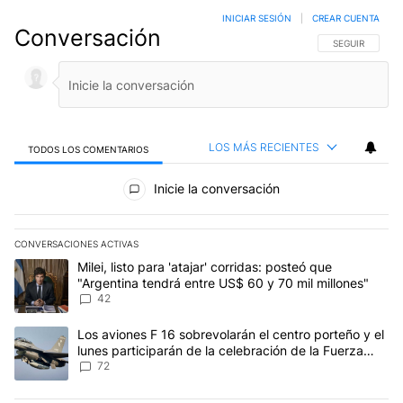
INICIAR SESIÓN
|
CREAR CUENTA
Conversación
SIGA ESTA CO
SEGUIR
LOS MÁS RECIENTES
TODOS LOS COMENTARIOS
Todos los comentarios
Inicie la conversación
CONVERSACIONES ACTIVAS
Este listado muestra los artículos con más comentarios en los últim
Un artículo de tendencia con el título "Milei, listo para 'atajar' c
Milei, listo para 'atajar' corridas: posteó que
"Argentina tendrá entre US$ 60 y 70 mil millones"
42
Un artículo de tendencia con el título "Los aviones F 16 sobrevola
Los aviones F 16 sobrevolarán el centro porteño y el
lunes participarán de la celebración de la Fuerza
Aérea
72