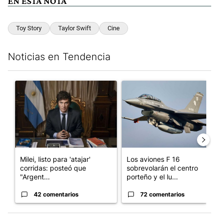
EN ESTA NOTA
Toy Story
Taylor Swift
Cine
Noticias en Tendencia
Este listado muestra los artículos con más comentarios en los últim
Un artículo de tendencia con el título "Milei, listo para 'atajar
Un artículo de tendencia con e
Milei, listo para 'atajar'
Los aviones F 16
corridas: posteó que
sobrevolarán el centro
"Argent...
porteño y el lu...
42 comentarios
72 comentarios