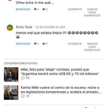
Other brick in the wall....
RESPONDER
3
0
COMPARTIR
MARCAR
COMO
INAPROPIADO
Comentario de Elvis Teck.
Elvis Teck
22 DE OCTUBRE DE 2024
ET
menos mal que estaba limpio !!!! 😂😂😂😂😂😂😂😂
😂
RESPONDER
2
0
COMPARTIR
MARCAR
COMO
INAPROPIADO
CONVERSACIONES ACTIVAS
Este listado muestra los artículos con más comentarios en los últim
Un artículo de tendencia con el título "Milei, listo para 'atajar' c
Milei, listo para 'atajar' corridas: posteó que
"Argentina tendrá entre US$ 60 y 70 mil millones"
92
Un artículo de tendencia con el título "Karina Milei vuelve al cen
Karina Milei vuelve al centro de la escena: reúne a
los legisladores bonaerenses y acelera el armado
para 2027
16