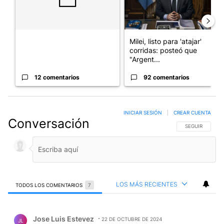
Milei, listo para 'atajar'
corridas: posteó que
"Argent...
12 comentarios
92 comentarios
INICIAR SESIÓN
|
CREAR CUENTA
Conversación
SIGA ESTA CO
SEGUIR
LOS MÁS RECIENTES
TODOS LOS COMENTARIOS
7
Todos los comentarios
Comentario de Jose Luis Estevez.
Jose Luis Estevez
22 DE OCTUBRE DE 2024
JL