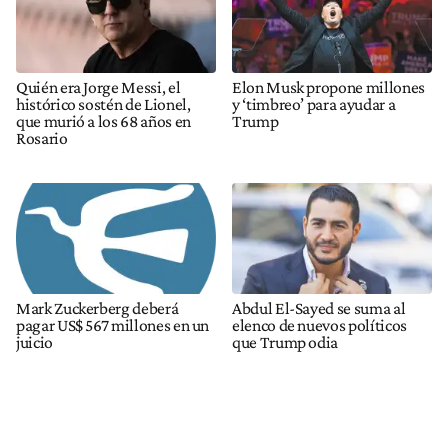
Quién era Jorge Messi, el
Elon Musk propone millones
histórico sostén de Lionel,
y ‘timbreo’ para ayudar a
que murió a los 68 años en
Trump
Rosario
Mark Zuckerberg deberá
Abdul El-Sayed se suma al
pagar US$ 567 millones en un
elenco de nuevos políticos
juicio
que Trump odia