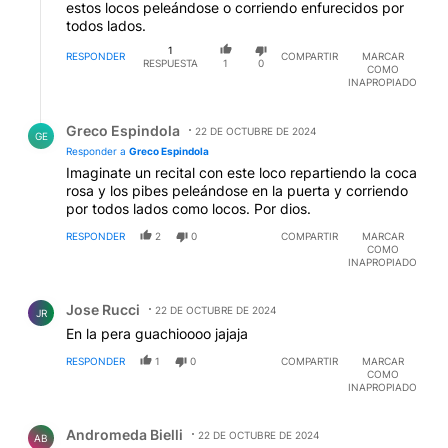
estos locos peleándose o corriendo enfurecidos por
todos lados.
1
RESPONDER
COMPARTIR
MARCAR
RESPUESTA
1
0
COMO
INAPROPIADO
Respuesta de Greco Espindola.
Greco Espindola
22 DE OCTUBRE DE 2024
GE
Responder a
Greco Espindola
Imaginate un recital con este loco repartiendo la coca
rosa y los pibes peleándose en la puerta y corriendo
por todos lados como locos. Por dios.
RESPONDER
2
0
COMPARTIR
MARCAR
COMO
INAPROPIADO
Comentario de Jose Rucci.
Jose Rucci
22 DE OCTUBRE DE 2024
JR
En la pera guachioooo jajaja
RESPONDER
1
0
COMPARTIR
MARCAR
COMO
INAPROPIADO
Comentario de Andromeda Bielli.
Andromeda Bielli
22 DE OCTUBRE DE 2024
AB