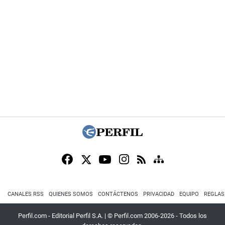
CANALES RSS
QUIENES SOMOS
CONTÁCTENOS
PRIVACIDAD
EQUIPO
REGLAS
Perfil.com - Editorial Perfil S.A.
| © Perfil.com 2006-2026 - Todos los