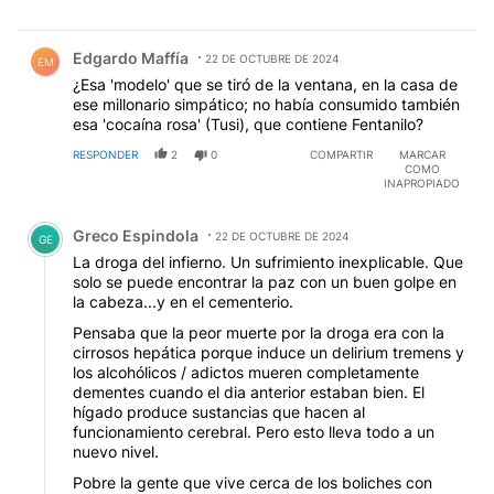
Comentario de Edgardo Maffía.
Edgardo Maffía
22 DE OCTUBRE DE 2024
EM
¿Esa 'modelo' que se tiró de la ventana, en la casa de
ese millonario simpático; no había consumido también
esa 'cocaína rosa' (Tusi), que contiene Fentanilo?
RESPONDER
2
0
COMPARTIR
MARCAR
COMO
INAPROPIADO
Comentario de Greco Espindola.
Greco Espindola
22 DE OCTUBRE DE 2024
GE
La droga del infierno. Un sufrimiento inexplicable. Que
solo se puede encontrar la paz con un buen golpe en
la cabeza...y en el cementerio.
Pensaba que la peor muerte por la droga era con la
cirrosos hepática porque induce un delirium tremens y
los alcohólicos / adictos mueren completamente
dementes cuando el dia anterior estaban bien. El
hígado produce sustancias que hacen al
funcionamiento cerebral. Pero esto lleva todo a un
nuevo nivel.
Pobre la gente que vive cerca de los boliches con