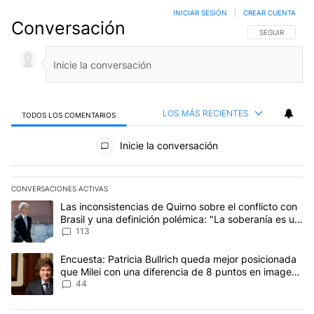
INICIAR SESIÓN
|
CREAR CUENTA
Conversación
SIGA ESTA CO
SEGUIR
LOS MÁS RECIENTES
TODOS LOS COMENTARIOS
Todos los comentarios
Inicie la conversación
CONVERSACIONES ACTIVAS
Este listado muestra los artículos con más comentarios en los últim
Un artículo de tendencia con el título "Las inconsistencias de Qui
Las inconsistencias de Quirno sobre el conflicto con
Brasil y una definición polémica: "La soberanía es un
concepto antiguo"
113
Un artículo de tendencia con el título "Encuesta: Patricia Bullri
Encuesta: Patricia Bullrich queda mejor posicionada
que Milei con una diferencia de 8 puntos en imagen
negativa
44