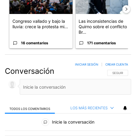
Congreso vallado y bajo la
Las inconsistencias de
lluvia: crece la protesta mi...
Quirno sobre el conflicto con
Br...
16 comentarios
171 comentarios
INICIAR SESIÓN
|
CREAR CUENTA
Conversación
SIGA ESTA CO
SEGUIR
LOS MÁS RECIENTES
TODOS LOS COMENTARIOS
Todos los comentarios
Inicie la conversación