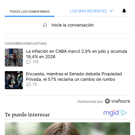
LOS MÁS RECIENTES
TODOS LOS COMENTARIOS
Todos los comentarios
Inicie la conversación
CONVERSACIONES ACTIVAS
Este listado muestra los artículos con más comentarios en los últim
Un artículo de tendencia con el título "La inflación en CABA marc
La inflación en CABA marcó 2,9% en julio y acumula
19,4% en 2026
125
Un artículo de tendencia con el título "Encuesta, mientras el Se
Encuesta, mientras el Senado debatía Propiedad
Privada, el 57% reclama un cambio de rumbo
75
Gestionado por