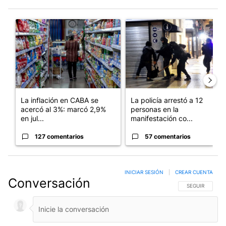
Este listado muestra los artículos con más comentarios en los últim
Un artículo de tendencia con el título "La inflación en CABA se
Un artículo de tendencia con e
La inflación en CABA se
La policía arrestó a 12
acercó al 3%: marcó 2,9%
personas en la
en jul...
manifestación co...
127 comentarios
57 comentarios
INICIAR SESIÓN
|
CREAR CUENTA
Conversación
SIGA ESTA CO
SEGUIR