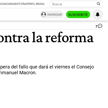
ICIAS
CARAS
EXITOÍNA
PERFIL BRASIL
INGRESAR
SUSCRIBITE
7
Si
ontra la reforma
las
pro
en
Fra
|
Rep
pera del fallo que dará el viernes el Consejo
, Emmanuel Macron.