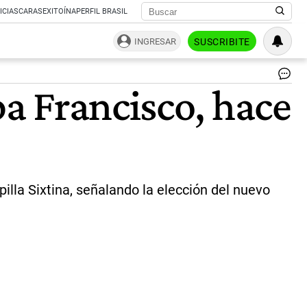
ICIAS
CARAS
EXITOÍNA
PERFIL BRASIL
INGRESAR
SUSCRIBITE
El
pa Francisco, hace
pa
Fr
mu
a
los
88
añ
|
pilla Sixtina, señalando la elección del nuevo
AF