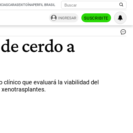
ICIAS
CARAS
EXITOÍNA
PERFIL BRASIL
INGRESAR
SUSCRIBITE
Av
 de cerdo a
la
cie
|
(Ge
JO
CA
línico que evaluará la viabilidad del
 xenotrasplantes.