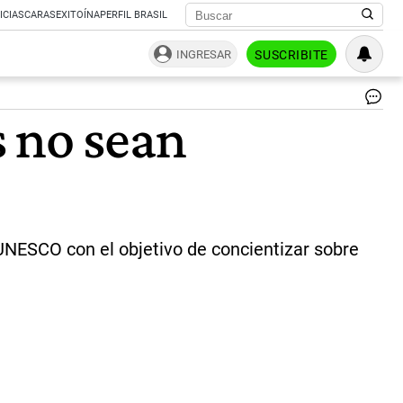
ICIAS
CARAS
EXITOÍNA
PERFIL BRASIL
INGRESAR
SUSCRIBITE
Có
s no sean
ha
pa
qu
nu
hij
no
se
ho
 UNESCO con el objetivo de concientizar sobre
y
no
ac
a
otr
|
Ce