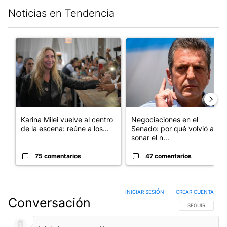
Noticias en Tendencia
Este listado muestra los artículos con más comentarios en los últim
Un artículo de tendencia con el título "Karina Milei vuelve al c
Un artículo de tendencia con 
Karina Milei vuelve al centro
Negociaciones en el
de la escena: reúne a los...
Senado: por qué volvió a
sonar el n...
75 comentarios
47 comentarios
INICIAR SESIÓN
|
CREAR CUENTA
Conversación
SIGA ESTA CO
SEGUIR