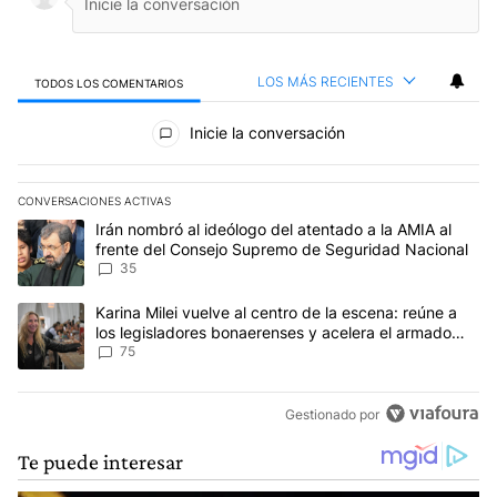
LOS MÁS RECIENTES
TODOS LOS COMENTARIOS
Todos los comentarios
Inicie la conversación
CONVERSACIONES ACTIVAS
Este listado muestra los artículos con más comentarios en los últim
Un artículo de tendencia con el título "Irán nombró al ideólogo d
Irán nombró al ideólogo del atentado a la AMIA al
frente del Consejo Supremo de Seguridad Nacional
35
Un artículo de tendencia con el título "Karina Milei vuelve al cen
Karina Milei vuelve al centro de la escena: reúne a
los legisladores bonaerenses y acelera el armado
para 2027
75
Gestionado por