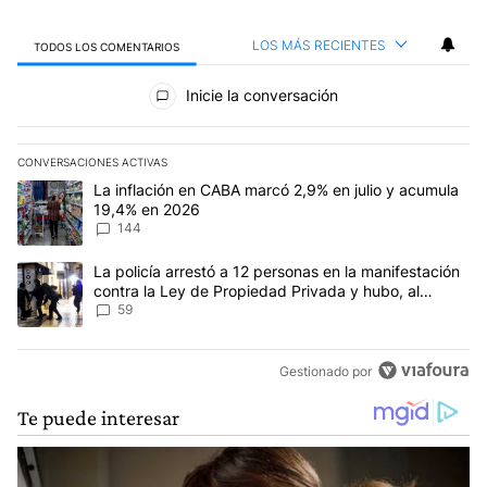
LOS MÁS RECIENTES
TODOS LOS COMENTARIOS
Todos los comentarios
Inicie la conversación
CONVERSACIONES ACTIVAS
Este listado muestra los artículos con más comentarios en los últim
Un artículo de tendencia con el título "La inflación en CABA mar
La inflación en CABA marcó 2,9% en julio y acumula
19,4% en 2026
144
Un artículo de tendencia con el título "La policía arrestó a 12 p
La policía arrestó a 12 personas en la manifestación
contra la Ley de Propiedad Privada y hubo, al
menos, 3 agentes heridos
59
Gestionado por