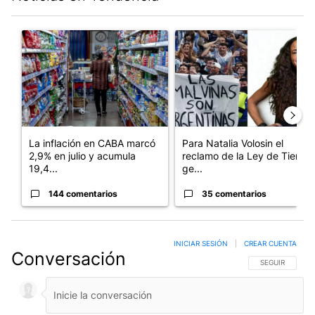
Este listado muestra los artículos con más comentarios en los últim
Un artículo de tendencia con el título "La inflación en CABA m
Un artículo de tendencia con e
La inflación en CABA marcó
Para Natalia Volosin el
2,9% en julio y acumula
reclamo de la Ley de Tierras
19,4...
ge...
144 comentarios
35 comentarios
INICIAR SESIÓN
|
CREAR CUENTA
Conversación
SIGA ESTA CO
SEGUIR