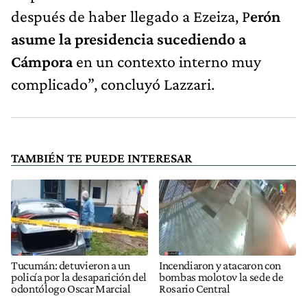
después de haber llegado a Ezeiza, P
erón
asume la presidencia sucediendo a
Cámpora
en un contexto interno muy
complicado”, concluyó Lazzari.
TAMBIÉN TE PUEDE INTERESAR
Tucumán: detuvieron a un
Incendiaron y atacaron con
policía por la desaparición del
bombas molotov la sede de
odontólogo Oscar Marcial
Rosario Central