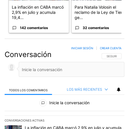
La inflación en CABA marcó
Para Natalia Volosin el
2,9% en julio y acumula
reclamo de la Ley de Tierras
19,4...
ge...
142 comentarios
32 comentarios
INICIAR SESIÓN
|
CREAR CUENTA
Conversación
SIGA ESTA CO
SEGUIR
LOS MÁS RECIENTES
TODOS LOS COMENTARIOS
Todos los comentarios
Inicie la conversación
CONVERSACIONES ACTIVAS
Este listado muestra los artículos con más comentarios en los últim
Un artículo de tendencia con el título "La inflación en CABA marc
La inflación en CABA marcó 2,9% en julio y acumula