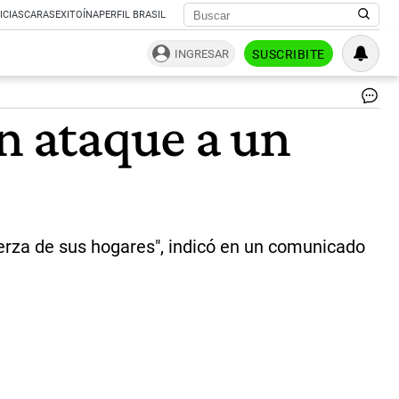
ICIAS
CARAS
EXITOÍNA
PERFIL BRASIL
INGRESAR
SUSCRIBITE
Al
un ataque a un
me
50
pe
mu
en
un
bo
isr
uerza de sus hogares", indicó en un comunicado
|
Rep