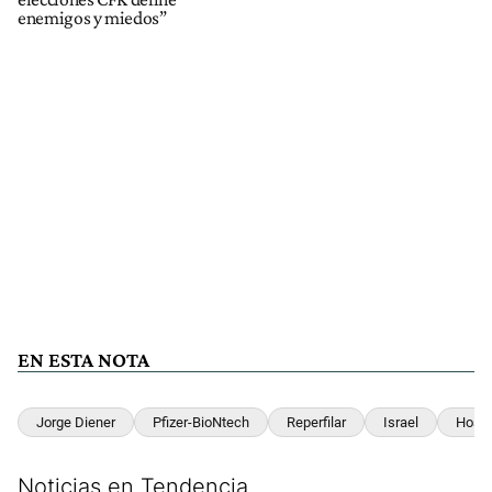
enemigos y miedos”
EN ESTA NOTA
Jorge Diener
Pfizer-BioNtech
Reperfilar
Israel
Hospi
Noticias en Tendencia