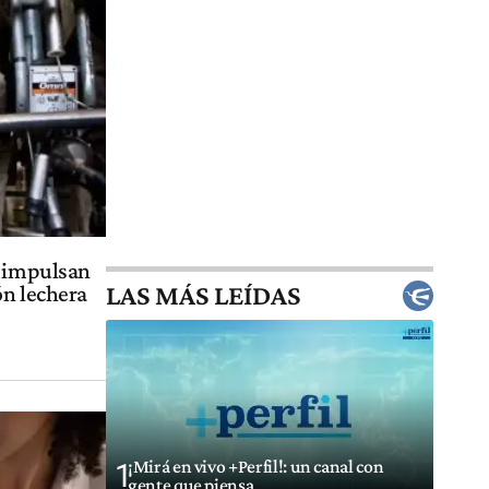
s impulsan
LAS MÁS LEÍDAS
ón lechera
¡Mirá en vivo +Perfil!: un canal con
1
gente que piensa