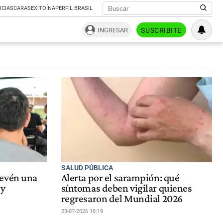
ICIAS
CARAS
EXITOÍNA
PERFIL BRASIL
INGRESAR
SUSCRIBITE
SALUD PÚBLICA
revén una
Alerta por el sarampión: qué
 y
síntomas deben vigilar quienes
regresaron del Mundial 2026
23-07-2026 10:19