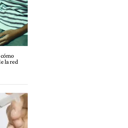
: cómo
e la red