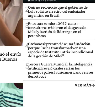
Quirno reconoció que el gobierno de
2
Lula solicitó el retiro del embajador
argentino en Brasil
Encuesta rumbo a 2027: cuatro
3
consultoras midieron el desgaste de
Milei y la crisis de liderazgo en el
peronismo
Cachanosky renunció a una fundación
4
porque "se ha transformado en una
especie de Instituto Patria incondicional
mó el envío
de la gestión de Milei"
en Buenos
Tercera Guerra Mundial: la inteligencia
5
artificial reveló cuáles serían los
primeros países latinoamericanos en ser
derrotados
VER MÁS