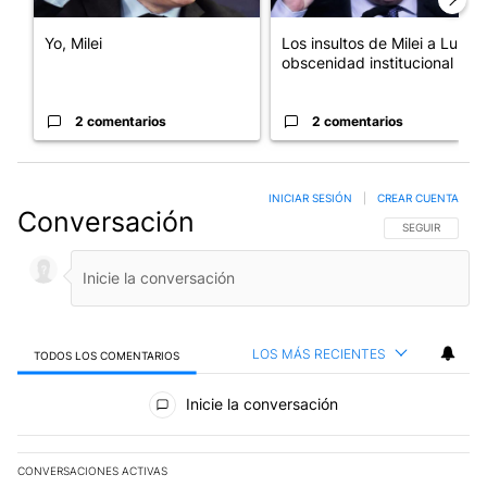
Yo, Milei
Los insultos de Milei a Lula:
obscenidad institucional
2 comentarios
2 comentarios
INICIAR SESIÓN
|
CREAR CUENTA
Conversación
SIGA ESTA CO
SEGUIR
LOS MÁS RECIENTES
TODOS LOS COMENTARIOS
Todos los comentarios
Inicie la conversación
CONVERSACIONES ACTIVAS