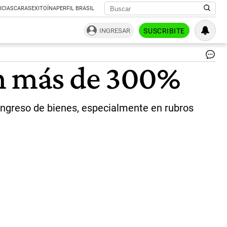
ICIAS
CARAS
EXITOÍNA
PERFIL BRASIL
INGRESAR
SUSCRIBITE
La
on más de 300%
im
de
vi
cre
 ingreso de bienes, especialmente en rubros
má
de
30
|
rep