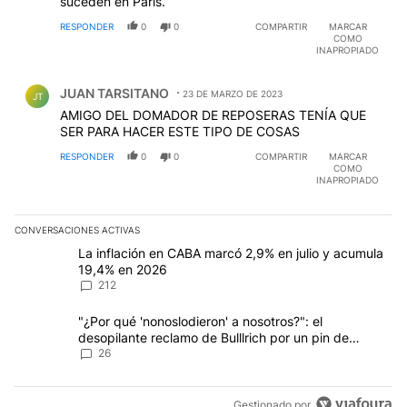
suceden en París.
RESPONDER
0
0
COMPARTIR
MARCAR
COMO
INAPROPIADO
Comentario de JUAN TARSITANO.
JUAN TARSITANO
23 DE MARZO DE 2023
JT
AMIGO DEL DOMADOR DE REPOSERAS TENÍA QUE
SER PARA HACER ESTE TIPO DE COSAS
RESPONDER
0
0
COMPARTIR
MARCAR
COMO
INAPROPIADO
CONVERSACIONES ACTIVAS
Este listado muestra los artículos con más comentarios en los últim
Un artículo de tendencia con el título "La inflación en CABA marc
La inflación en CABA marcó 2,9% en julio y acumula
19,4% en 2026
212
Un artículo de tendencia con el título ""¿Por qué 'nonoslodieron' a
"¿Por qué 'nonoslodieron' a nosotros?": el
desopilante reclamo de Bulllrich por un pin de
Malvinas
26
Gestionado por