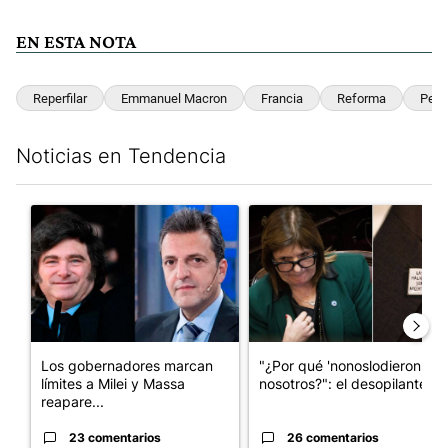
EN ESTA NOTA
Reperfilar
Emmanuel Macron
Francia
Reforma
Pens
Noticias en Tendencia
Este listado muestra los artículos con más comentarios en los últim
Un artículo de tendencia con el título "Los gobernadores marcan
Un artículo de tendencia con e
Los gobernadores marcan
"¿Por qué 'nonoslodieron' a
límites a Milei y Massa
nosotros?": el desopilante ...
reapare...
23 comentarios
26 comentarios