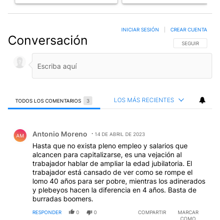
INICIAR SESIÓN
|
CREAR CUENTA
Conversación
SIGA ESTA CO
SEGUIR
LOS MÁS RECIENTES
TODOS LOS COMENTARIOS
3
Todos los comentarios
Comentario de Antonio Moreno.
Antonio Moreno
14 DE ABRIL DE 2023
AM
Hasta que no exista pleno empleo y salarios que
alcancen para capitalizarse, es una vejación al
trabajador hablar de ampliar la edad jubilatoria. El
trabajador está cansado de ver como se rompe el
lomo 40 años para ser pobre, mientras los adinerados
y plebeyos hacen la diferencia en 4 años. Basta de
burradas boomers.
RESPONDER
0
0
COMPARTIR
MARCAR
COMO