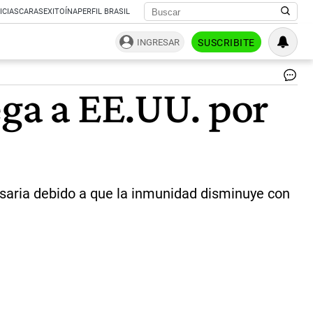
ICIAS
CARAS
EXITOÍNA
PERFIL BRASIL
INGRESAR
SUSCRIBITE
Nu
ega a EE.UU. por
va
co
el
Cov
19
lle
a
EE
esaria debido a que la inmunidad disminuye con
po
mu
del
vir
|
Rep