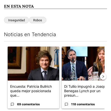
EN ESTA NOTA
Inseguridad
Robos
Noticias en Tendencia
Este listado muestra los artículos con más comentarios en los últim
Un artículo de tendencia con el título "Encuesta: Patricia Bull
Un artículo de tendencia con e
Encuesta: Patricia Bullrich
Di Tullio impugnó a Joaquín
queda mejor posicionada
Benegas Lynch por un
que...
presun...
69 comentarios
118 comentarios