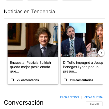
Noticias en Tendencia
Este listado muestra los artículos con más comentarios en los últim
Un artículo de tendencia con el título "Encuesta: Patricia Bull
Un artículo de tendencia con e
Encuesta: Patricia Bullrich
Di Tullio impugnó a Joaquín
queda mejor posicionada
Benegas Lynch por un
que...
presun...
72 comentarios
118 comentarios
INICIAR SESIÓN
|
CREAR CUENTA
Conversación
SIGA ESTA CO
SEGUIR