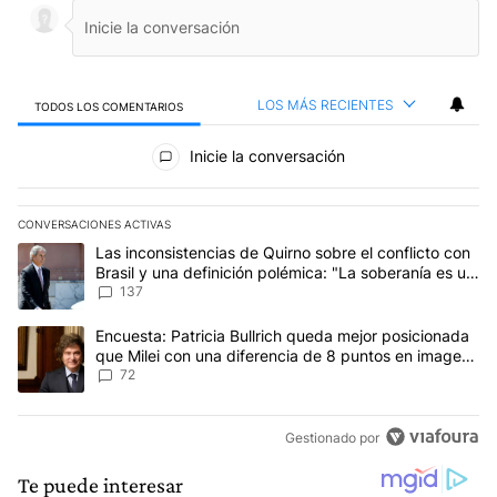
LOS MÁS RECIENTES
TODOS LOS COMENTARIOS
Todos los comentarios
Inicie la conversación
CONVERSACIONES ACTIVAS
Este listado muestra los artículos con más comentarios en los últim
Un artículo de tendencia con el título "Las inconsistencias de Qui
Las inconsistencias de Quirno sobre el conflicto con
Brasil y una definición polémica: "La soberanía es un
concepto antiguo"
137
Un artículo de tendencia con el título "Encuesta: Patricia Bullri
Encuesta: Patricia Bullrich queda mejor posicionada
que Milei con una diferencia de 8 puntos en imagen
negativa
72
Gestionado por