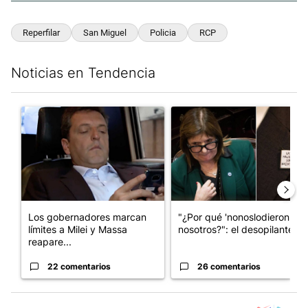
Reperfilar
San Miguel
Policia
RCP
Noticias en Tendencia
Este listado muestra los artículos con más comentarios en los últim
Un artículo de tendencia con el título "Los gobernadores marcan
Un artículo de tendencia con e
Los gobernadores marcan
"¿Por qué 'nonoslodieron' a
límites a Milei y Massa
nosotros?": el desopilante ...
reapare...
22 comentarios
26 comentarios