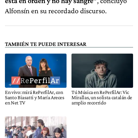
está en orden y no hay sangre”
, concluyó
Alfonsín en su recordado discurso.
TAMBIÉN TE PUEDE INTERESAR
En vivo: mirá RePerfilAr, con
Tú Música en RePerfilAr: Vic
Santo Biasatti y María Areces
Mirallas, un solista catalán de
en Net TV
amplio recorrido