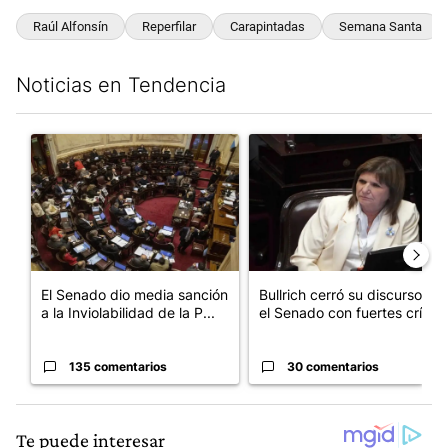
Raúl Alfonsín
Reperfilar
Carapintadas
Semana Santa
Noticias en Tendencia
Este listado muestra los artículos con más comentarios en los últim
Un artículo de tendencia con el título "El Senado dio media san
Un artículo de tendencia con el
El Senado dio media sanción
Bullrich cerró su discurso en
a la Inviolabilidad de la P...
el Senado con fuertes crí...
135 comentarios
30 comentarios