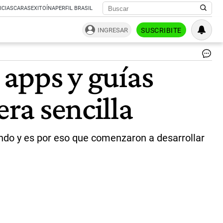
ICIAS
CARAS
EXITOÍNA
PERFIL BRASIL
INGRESAR
SUSCRIBITE
Se
 apps y guías
fin
dis
en
era sencilla
del
mu
es
de
ap
undo y es por eso que comenzaron a desarrollar
y
gu
pa
det
bil
fal
de
ma
sen