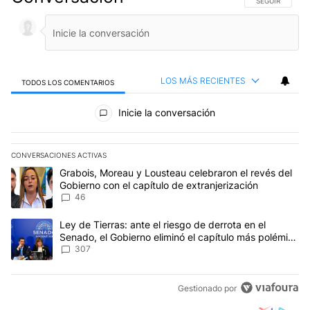
SIGA ESTA CO
SEGUIR
LOS MÁS RECIENTES
TODOS LOS COMENTARIOS
Todos los comentarios
Inicie la conversación
CONVERSACIONES ACTIVAS
Este listado muestra los artículos con más comentarios en los últim
Un artículo de tendencia con el título "Grabois, Moreau y Lousteau
Grabois, Moreau y Lousteau celebraron el revés del
Gobierno con el capítulo de extranjerización
46
Un artículo de tendencia con el título "Ley de Tierras: ante el ri
Ley de Tierras: ante el riesgo de derrota en el
Senado, el Gobierno eliminó el capítulo más polémico
del proyecto
307
Gestionado por