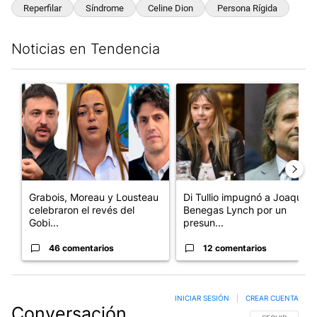
Reperfilar
Síndrome
Celine Dion
Persona Rígida
Noticias en Tendencia
Este listado muestra los artículos con más comentarios en los últim
Un artículo de tendencia con el título "Grabois, Moreau y Loust
Un artículo de tendencia con e
Grabois, Moreau y Lousteau
Di Tullio impugnó a Joaquín
celebraron el revés del
Benegas Lynch por un
Gobi...
presun...
46 comentarios
12 comentarios
INICIAR SESIÓN
|
CREAR CUENTA
Conversación