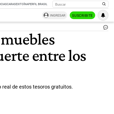
ICIAS
CARAS
EXITOÍNA
PERFIL BRASIL
INGRESAR
SUSCRIBITE
St
r muebles
el
fe
de
erte entre los
res
mu
re
de
la
ba
|
Ne
real de estos tesoros gratuitos.
TV