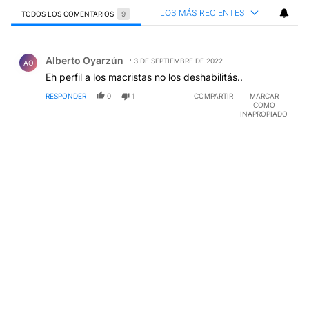
LOS MÁS RECIENTES
TODOS LOS COMENTARIOS
9
Todos los comentarios
Comentario de Alberto Oyarzún.
Alberto Oyarzún
3 DE SEPTIEMBRE DE 2022
AO
Eh perfil a los macristas no los deshabilitás..
RESPONDER
0
1
COMPARTIR
MARCAR
COMO
INAPROPIADO