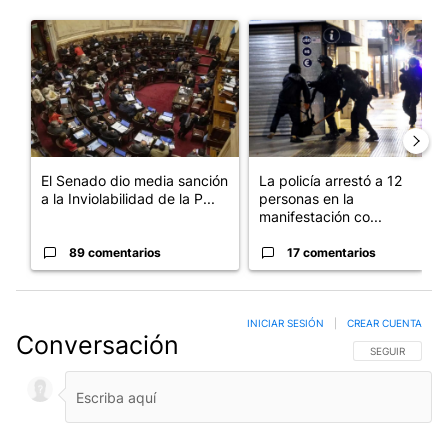
Este listado muestra los artículos con más comentarios en los últim
Un artículo de tendencia con el título "El Senado dio media san
Un artículo de tendencia con e
El Senado dio media sanción
La policía arrestó a 12
a la Inviolabilidad de la P...
personas en la
manifestación co...
89 comentarios
17 comentarios
INICIAR SESIÓN
|
CREAR CUENTA
Conversación
SIGA ESTA CO
SEGUIR