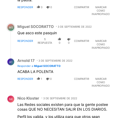
RESPONDER
0
0
COMPARTIR
MARCAR
COMO
INAPROPIADO
Comentario de Miguel SOCORATTO.
Miguel SOCORATTO
3 DE SEPTIEMBRE DE 2022
MS
Que asco este pasquin
1
RESPONDER
COMPARTIR
MARCAR
RESPUESTA
0
0
COMO
INAPROPIADO
Respuesta de Arnold 17.
Arnold 17
3 DE SEPTIEMBRE DE 2022
A1
Responder a
Miguel SOCORATTO
ACABA LA POLENTA
RESPONDER
1
0
COMPARTIR
MARCAR
COMO
INAPROPIADO
Comentario de Nico Kloster.
Nico Kloster
3 DE SEPTIEMBRE DE 2022
NK
Las Redes sociales existen para que la gente postee
cosas QUE NO NECESITAN SALIR EN LOS DIARIOS.
Perfil los valida, y los utiliza para que otros sean