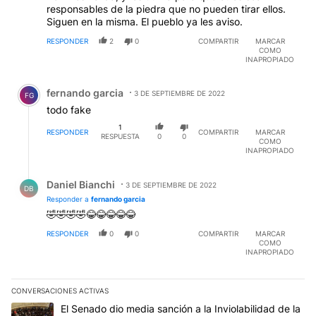
responsables de la piedra que no pueden tirar ellos.
Siguen en la misma. El pueblo ya les aviso.
RESPONDER
2
0
COMPARTIR
MARCAR
COMO
INAPROPIADO
Comentario de fernando garcia.
fernando garcia
3 DE SEPTIEMBRE DE 2022
FG
todo fake
1
RESPONDER
COMPARTIR
MARCAR
RESPUESTA
0
0
COMO
INAPROPIADO
Respuesta de Daniel Bianchi.
Daniel Bianchi
3 DE SEPTIEMBRE DE 2022
DB
Responder a
fernando garcia
🤣🤣🤣🤣😂😂😂😂😂
RESPONDER
0
0
COMPARTIR
MARCAR
COMO
INAPROPIADO
CONVERSACIONES ACTIVAS
Este listado muestra los artículos con más comentarios en los últim
Un artículo de tendencia con el título "El Senado dio media sanci
El Senado dio media sanción a la Inviolabilidad de la