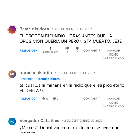
Comentario de Beatriz Isidoro.
Beatriz Isidoro
3 DE SEPTIEMBRE DE 2022
BI
EL DROGÓN DIFUNDIÓ HORAS ANTES QUE LA
OPOSICIÓN QUERÍA UN PERONISTA MUERTO, JEJE
1
RESPONDER
COMPARTIR
MARCAR
RESPUESTA
2
0
COMO
INAPROPIADO
Respuesta de horacio bistotto.
horacio bistotto
3 DE SEPTIEMBRE DE 2022
HB
Responder a
Beatriz Isidoro
tal cual....a la mañana en la radio que el es propietario
EL DESTAPE
RESPONDER
0
0
COMPARTIR
MARCAR
COMO
INAPROPIADO
Comentario de Vengador Catalítico.
Vengador Catalítico
3 DE SEPTIEMBRE DE 2022
VC
¿Memes?. Definitivamente por decreto se tiene que ir
la pauta.