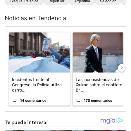
Exequiel Palacios
Reperfilar
Argentina
Selección
AF
Noticias en Tendencia
Este listado muestra los artículos con más comentarios en los últim
Un artículo de tendencia con el título "Incidentes frente al Cong
Un artículo de tendencia con e
Incidentes frente al
Las inconsistencias de
Congreso: la Policía utiliza
Quirno sobre el conflicto con
carro...
Br...
14 comentarios
170 comentarios