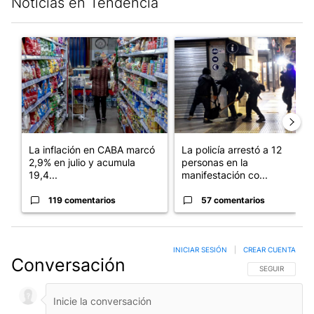
Noticias en Tendencia
Este listado muestra los artículos con más comentarios en los últim
Un artículo de tendencia con el título "La inflación en CABA m
Un artículo de tendencia con e
La inflación en CABA marcó
La policía arrestó a 12
2,9% en julio y acumula
personas en la
19,4...
manifestación co...
119 comentarios
57 comentarios
INICIAR SESIÓN
|
CREAR CUENTA
Conversación
SIGA ESTA CO
SEGUIR