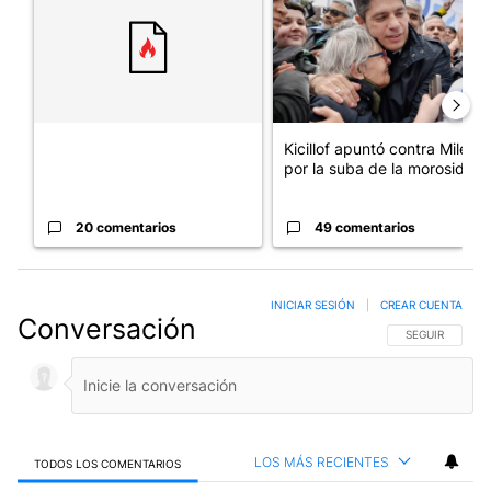
Kicillof apuntó contra Milei
por la suba de la morosida...
20 comentarios
49 comentarios
INICIAR SESIÓN
|
CREAR CUENTA
Conversación
SIGA ESTA CO
SEGUIR
LOS MÁS RECIENTES
TODOS LOS COMENTARIOS