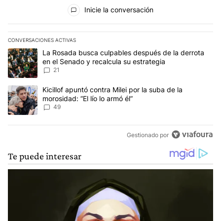
Todos los comentarios
Inicie la conversación
CONVERSACIONES ACTIVAS
Este listado muestra los artículos con más comentarios en los últim
Un artículo de tendencia con el título "La Rosada busca culpables
La Rosada busca culpables después de la derrota
en el Senado y recalcula su estrategia
21
Un artículo de tendencia con el título "Kicillof apuntó contra Milei 
Kicillof apuntó contra Milei por la suba de la
morosidad: “El lío lo armó él”
49
Gestionado por