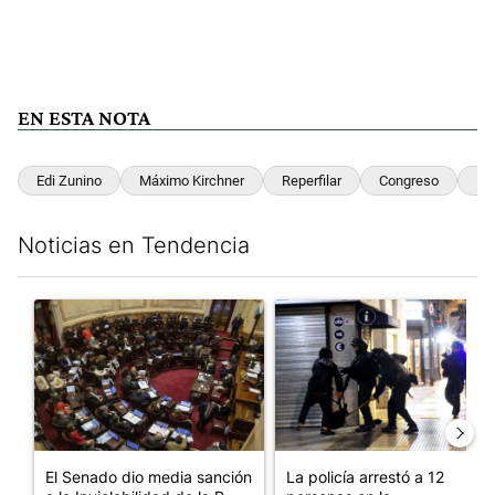
EN ESTA NOTA
Edi Zunino
Máximo Kirchner
Reperfilar
Congreso
Pr
Noticias en Tendencia
Este listado muestra los artículos con más comentarios en los últim
Un artículo de tendencia con el título "El Senado dio media san
Un artículo de tendencia con e
El Senado dio media sanción
La policía arrestó a 12