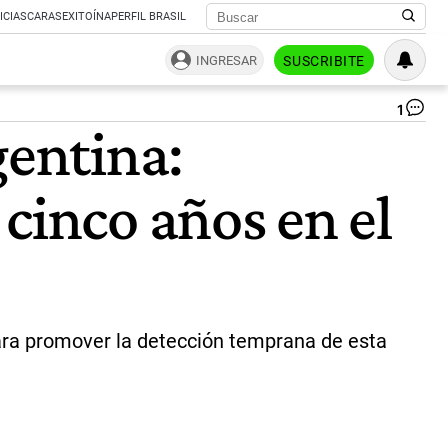
ICIAS
CARAS
EXITOÍNA
PERFIL BRASIL
INGRESAR
SUSCRIBITE
1
Der
gentina:
at
|
Ag
cinco años en el
Fre
ara promover la detección temprana de esta