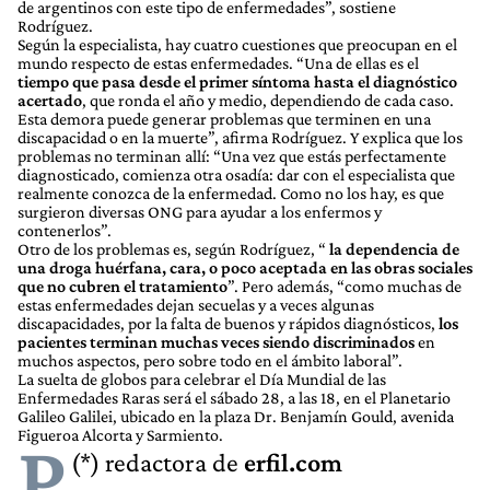
de argentinos con este tipo de enfermedades”, sostiene
Rodríguez.
Según la especialista, hay cuatro cuestiones que preocupan en el
mundo respecto de estas enfermedades. “Una de ellas es el
tiempo que pasa desde el primer síntoma hasta el diagnóstico
acertado
, que ronda el año y medio, dependiendo de cada caso.
Esta demora puede generar problemas que terminen en una
discapacidad o en la muerte”, afirma Rodríguez. Y explica que los
problemas no terminan allí: “Una vez que estás perfectamente
diagnosticado, comienza otra osadía: dar con el especialista que
realmente conozca de la enfermedad. Como no los hay, es que
surgieron diversas ONG para ayudar a los enfermos y
contenerlos”.
Otro de los problemas es, según Rodríguez, “
la dependencia de
una droga huérfana, cara, o poco aceptada en las obras sociales
que no cubren el tratamiento
”. Pero además, “como muchas de
estas enfermedades dejan secuelas y a veces algunas
discapacidades, por la falta de buenos y rápidos diagnósticos,
los
pacientes terminan muchas veces siendo discriminados
en
muchos aspectos, pero sobre todo en el ámbito laboral”.
La suelta de globos para celebrar el Día Mundial de las
Enfermedades Raras será el sábado 28, a las 18, en el Planetario
Galileo Galilei, ubicado en la plaza Dr. Benjamín Gould, avenida
Figueroa Alcorta y Sarmiento.
P
(*) redactora de
erfil.com