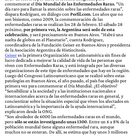
conmemorar el
Día Mundial de las Enfermedades Raras.
“Un
día raro para llamar la atención sobre las enfermedades raras”,
dispara Rodríguez, en diálogo con
Perfil.com
. Los años que no
son bisiestos, como 2009, la conmemoración de las
enfermedades raras se realizan los 28 de febrero. El sábado 28
próximo,
por primera vez, la Argentina será sede de esta
celebración
, y será precisamente en Buenos Aires. “Habrá una
suelta de globos en el Planetario”, cuenta Rodríguez,
coordinadora de la Fundación Geiser en Buenos Aires y presidenta
de la Asociación Argentina de Histiocitosis.
Geiser
es la primera Organización en Latinoamérica sin fines de
lucro dedicada a mejorar la calidad de vida de las personas que
viven con Enfermedades Raras, y está integrada por las diversas
organizaciones de este tipo de enfermedades que hay en la región.
Luego del Congreso Latinoamericano que se realizó sobre estas
patologías en Buenos Aires, el año pasado, el país fue elegido por
primera vez para conmemorar el Día Mundial. ¿El objetivo?
“Sensibilizar a la sociedad y a las instituciones nacionales e
internacionales acerca de las enfermedades raras en general, y
concientizar sobre la situación especial que viven los afectados en
Latinoamérica y la importancia de la ayuda internacional”,
explicaron desde la ONG.
“Son alrededor de 6000 las enfermedades raras en el mundo,
pero
sólo se están investigando unas 1300
. Entre un 6 a 8% de la
población mundial tiene alguna enfermedad rara, aunque
muchos no se enteran. De allí, se estima que hay unos 3 millones