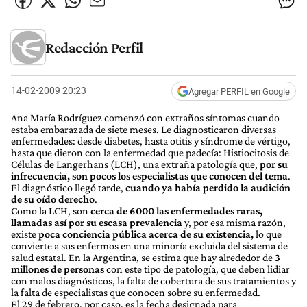
Redacción Perfil
14-02-2009 20:23
Agregar PERFIL en Google
Ana María Rodríguez comenzó con extraños síntomas cuando
estaba embarazada de siete meses. Le diagnosticaron diversas
enfermedades: desde diabetes, hasta otitis y síndrome de vértigo,
hasta que dieron con la enfermedad que padecía: Histiocitosis de
Células de Langerhans (LCH), una extraña patología que,
por su
infrecuencia, son pocos los especialistas que conocen del tema
.
El diagnóstico llegó tarde,
cuando ya había perdido la audición
de su oído derecho
.
Como la LCH, son
cerca de 6000 las enfermedades raras,
llamadas así por su escasa prevalencia
y, por esa misma razón,
existe
poca conciencia pública acerca de su existencia,
lo que
convierte a sus enfermos en una minoría excluida del sistema de
salud estatal. En la Argentina, se estima que hay alrededor de
3
millones de personas
con este tipo de patología, que deben lidiar
con malos diagnósticos, la falta de cobertura de sus tratamientos y
la falta de especialistas que conocen sobre su enfermedad.
El 29 de febrero, por caso, es la fecha designada para