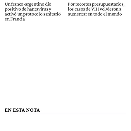
Un franco-argentino dio
Por recortes presupuestarios,
positivo de hantavirus y
los casos de VIH volvieron a
activó un protocolo sanitario
aumentar en todo el mundo
en Francia
EN ESTA NOTA