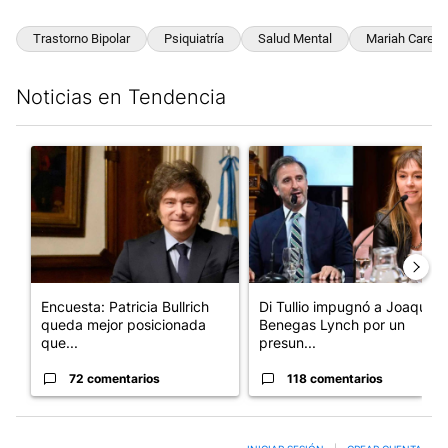
Trastorno Bipolar
Psiquiatría
Salud Mental
Mariah Carey
Noticias en Tendencia
Este listado muestra los artículos con más comentarios en los últim
Un artículo de tendencia con el título "Encuesta: Patricia Bull
Un artículo de tendencia con e
Encuesta: Patricia Bullrich
Di Tullio impugnó a Joaquín
queda mejor posicionada
Benegas Lynch por un
que...
presun...
72 comentarios
118 comentarios