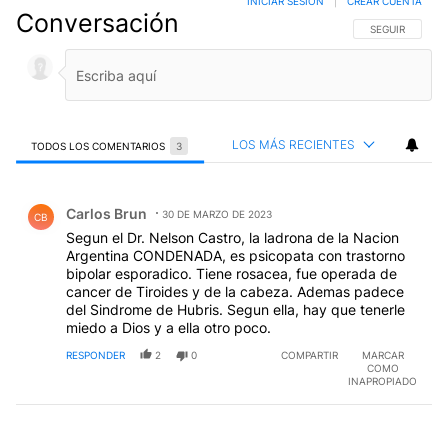
INICIAR SESIÓN
|
CREAR CUENTA
Conversación
SIGA ESTA CO
SEGUIR
LOS MÁS RECIENTES
TODOS LOS COMENTARIOS
3
Todos los comentarios
Comentario de Carlos Brun.
Carlos Brun
30 DE MARZO DE 2023
CB
Segun el Dr. Nelson Castro, la ladrona de la Nacion
Argentina CONDENADA, es psicopata con trastorno
bipolar esporadico. Tiene rosacea, fue operada de
cancer de Tiroides y de la cabeza. Ademas padece
del Sindrome de Hubris. Segun ella, hay que tenerle
miedo a Dios y a ella otro poco.
RESPONDER
2
0
COMPARTIR
MARCAR
COMO
INAPROPIADO