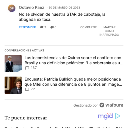
Comentario de Octavio Paez.
Octavio Paez
30 DE MARZO DE 2023
OP
No se olviden de nuestra STAR de cabotaje, la
abogada exitosa.
RESPONDER
3
0
COMPARTIR
MARCAR
COMO
INAPROPIADO
CONVERSACIONES ACTIVAS
Este listado muestra los artículos con más comentarios en los últim
Un artículo de tendencia con el título "Las inconsistencias de Qui
Las inconsistencias de Quirno sobre el conflicto con
Brasil y una definición polémica: "La soberanía es un
concepto antiguo"
137
Un artículo de tendencia con el título "Encuesta: Patricia Bullri
Encuesta: Patricia Bullrich queda mejor posicionada
que Milei con una diferencia de 8 puntos en imagen
negativa
72
Gestionado por