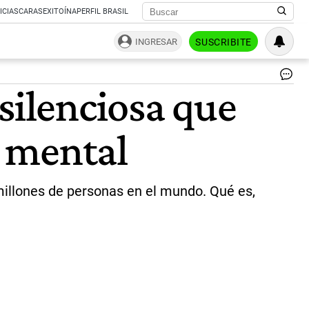
ICIAS
CARAS
EXITOÍNA
PERFIL BRASIL
INGRESAR
SUSCRIBITE
La
silenciosa que
en
de
de
d mental
|
CE
SH
millones de personas en el mundo. Qué es,