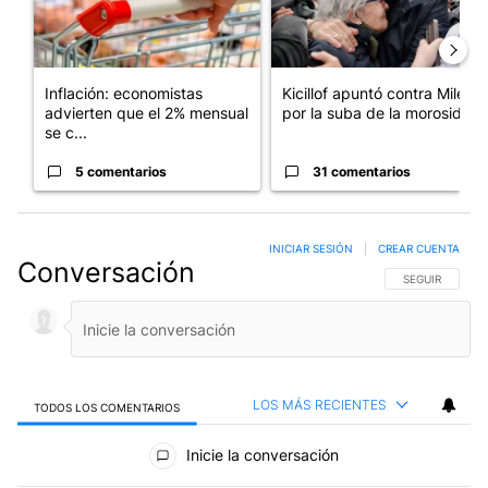
Inflación: economistas
Kicillof apuntó contra Milei
advierten que el 2% mensual
por la suba de la morosida...
se c...
5 comentarios
31 comentarios
INICIAR SESIÓN
|
CREAR CUENTA
Conversación
SIGA ESTA CO
SEGUIR
LOS MÁS RECIENTES
TODOS LOS COMENTARIOS
Todos los comentarios
Inicie la conversación