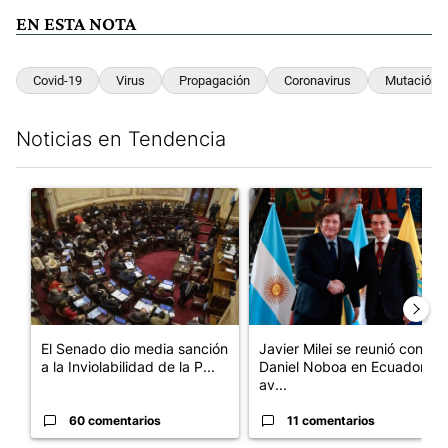
EN ESTA NOTA
Covid-19
Virus
Propagación
Coronavirus
Mutación
Noticias en Tendencia
Este listado muestra los artículos con más comentarios en los últim
Un artículo de tendencia con el título "El Senado dio media san
Un artículo de tendencia con e
El Senado dio media sanción
Javier Milei se reunió con
a la Inviolabilidad de la P...
Daniel Noboa en Ecuador y
av...
60 comentarios
11 comentarios