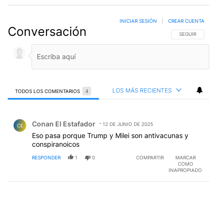
INICIAR SESIÓN
|
CREAR CUENTA
Conversación
SIGA ESTA CO
SEGUIR
LOS MÁS RECIENTES
TODOS LOS COMENTARIOS
4
Todos los comentarios
Comentario de Conan El Estafador.
Conan El Estafador
12 DE JUNIO DE 2025
CE
Eso pasa porque Trump y Milei son antivacunas y
conspiranoicos
RESPONDER
1
0
COMPARTIR
MARCAR
COMO
INAPROPIADO