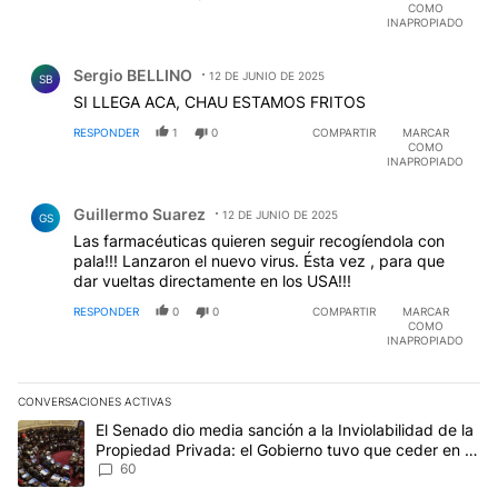
COMO
INAPROPIADO
Comentario de Sergio BELLINO.
Sergio BELLINO
12 DE JUNIO DE 2025
SB
SI LLEGA ACA, CHAU ESTAMOS FRITOS
RESPONDER
1
0
COMPARTIR
MARCAR
COMO
INAPROPIADO
Comentario de Guillermo Suarez.
Guillermo Suarez
12 DE JUNIO DE 2025
GS
Las farmacéuticas quieren seguir recogíendola con
pala!!! Lanzaron el nuevo virus. Ésta vez , para que
dar vueltas directamente en los USA!!!
RESPONDER
0
0
COMPARTIR
MARCAR
COMO
INAPROPIADO
CONVERSACIONES ACTIVAS
Este listado muestra los artículos con más comentarios en los últim
Un artículo de tendencia con el título "El Senado dio media sanci
El Senado dio media sanción a la Inviolabilidad de la
Propiedad Privada: el Gobierno tuvo que ceder en la
Ley del Manejo del Fuego
60