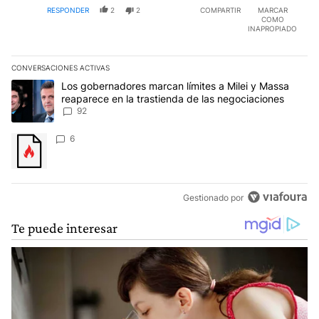
RESPONDER
2
2
COMPARTIR
MARCAR
COMO
INAPROPIADO
CONVERSACIONES ACTIVAS
Este listado muestra los artículos con más comentarios en los últim
Un artículo de tendencia con el título "Los gobernadores marcan l
Los gobernadores marcan límites a Milei y Massa
reaparece en la trastienda de las negociaciones
92
Un artículo de tendencia con el título "" con 6 comentarios.
6
Gestionado por