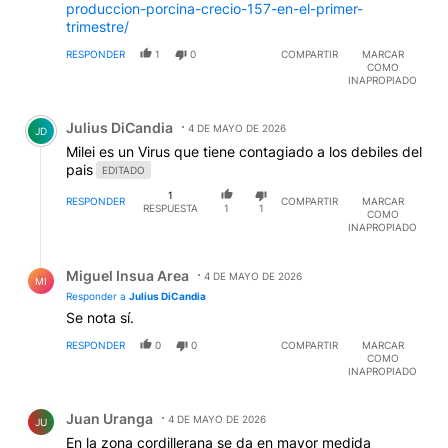
produccion-porcina-crecio-157-en-el-primer-
trimestre/
RESPONDER
1
0
COMPARTIR
MARCAR
COMO
INAPROPIADO
Comentario de Julius DiCandia.
Julius DiCandia
4 DE MAYO DE 2026
JD
Milei es un Virus que tiene contagiado a los debiles del
pais
EDITADO
1
RESPONDER
COMPARTIR
MARCAR
RESPUESTA
1
1
COMO
INAPROPIADO
Respuesta de Miguel Insua Area.
Miguel Insua Area
4 DE MAYO DE 2026
MI
Responder a
Julius DiCandia
Se nota sí.
RESPONDER
0
0
COMPARTIR
MARCAR
COMO
INAPROPIADO
Comentario de Juan Uranga.
Juan Uranga
4 DE MAYO DE 2026
JU
En la zona cordillerana se da en mayor medida