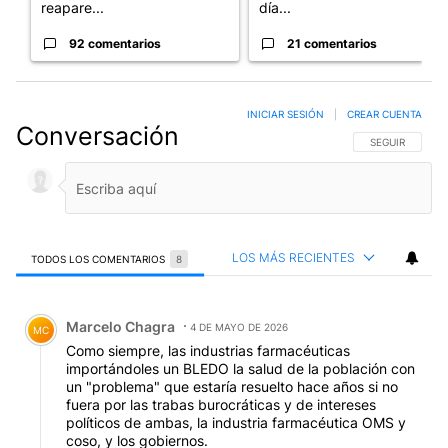
reapare...
día...
92 comentarios
21 comentarios
INICIAR SESIÓN
|
CREAR CUENTA
Conversación
SIGA ESTA CO
SEGUIR
LOS MÁS RECIENTES
TODOS LOS COMENTARIOS
8
Todos los comentarios
Comentario de Marcelo Chagra.
Marcelo Chagra
4 DE MAYO DE 2026
MC
Como siempre, las industrias farmacéuticas
importándoles un BLEDO la salud de la población con
un "problema" que estaría resuelto hace años si no
fuera por las trabas burocráticas y de intereses
políticos de ambas, la industria farmacéutica OMS y
coso, y los gobiernos.