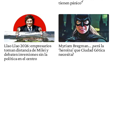
tienen pánico"
Llao Llao 2026: empresarios
Myriam Bregman... ¿será la
toman distancia de Milei y
‘heroína’ que Ciudad Gótica
debaten inversiones sin la
necesita?
política en el centro