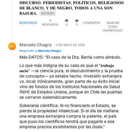
𝐃𝐈𝐒𝐂𝐔𝐑𝐒𝐎. 𝐏𝐄𝐑𝐈𝐎𝐃𝐈𝐒𝐓𝐀𝐒, 𝐏𝐎𝐋𝐈́𝐓𝐈𝐂𝐎𝐒, 𝐑𝐄𝐋𝐈𝐆𝐈𝐎𝐒𝐎𝐒
𝐃𝐄 𝐁𝐋𝐀𝐍𝐂𝐎, 𝐘 𝐃𝐄 𝐍𝐄𝐆𝐑𝐎, 𝐓𝐎𝐃𝐎𝐒 𝐀 𝐔𝐍𝐀 𝐒𝐎𝐍
𝐁𝐀𝐒𝐔𝐑𝐀.
EDITADO
1
RESPONDER
COMPARTIR
MARCAR
RESPUESTA
0
0
COMO
INAPROPIADO
Respuesta de Marcelo Chagra.
Marcelo Chagra
4 DE MAYO DE 2026
MC
Responder a
Marcelo Chagra
Más DATOS: "El caso de la Dra. Barría como símbolo.
Lo que más indigna de su caso es que el "𝐭𝐫𝐚𝐛𝐚𝐣𝐨
𝐬𝐮𝐜𝐢𝐨" —la ciencia pura, el descubrimiento y la prueba
de concepto— ya estaba hecho. Inversión extranjera
vs. local: Irónicamente, gran parte de su éxito inicial
vino de fondos de los Institutos Nacionales de Salud
(NIH) de Estados Unidos, porque en Chile las puertas
se cerraron sistemáticamente.
Soberanía científica: Al no financiarlo el Estado, se
pierde la propiedad intelectual. Si el día de mañana
una empresa extranjera compra la patente, el país
que puso los científicos tendrá que pagarle a esa
empresa precios exorbitantes por las dosis."