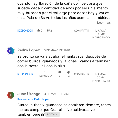
cuando hay floración de la caña colihue cosa que
sucede cada x cantidad de años por ser un alimento
muy buscado por el colilargo pero casos hay y varios
en la Pcia de Bs As todos los años como así también
desde Usuahia a la Quiaca y en todo el mundo.
Leer mas
EDITADO
RESPONDER
2
2
COMPARTIR
MARCAR
COMO
INAPROPIADO
Comentario de Pedro Lopez.
Pedro Lopez
3 DE MAYO DE 2026
PL
Ya pronto se va a acabar el hantavirus, después de
comer burros, guanacos y lauchas , vamos a terminar
con la peste , el león lo hizo
1
RESPONDER
COMPARTIR
MARCAR
RESPUESTA
3
2
COMO
INAPROPIADO
Respuesta de Juan Uranga.
Juan Uranga
4 DE MAYO DE 2026
JU
Responder a
Pedro Lopez
Burros, cuises y guanacos se comieron siempre, tenes
menos campo que Grabois...No cultivaras vos
también perejil?
EDITADO