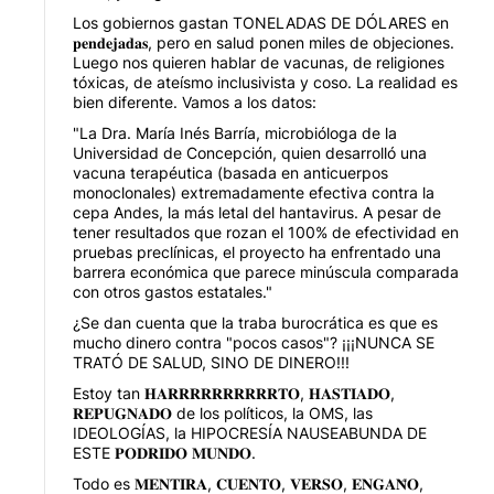
Los gobiernos gastan TONELADAS DE DÓLARES en
𝐩𝐞𝐧𝐝𝐞𝐣𝐚𝐝𝐚𝐬, pero en salud ponen miles de objeciones.
Luego nos quieren hablar de vacunas, de religiones
tóxicas, de ateísmo inclusivista y coso. La realidad es
bien diferente. Vamos a los datos:
"La Dra. María Inés Barría, microbióloga de la
Universidad de Concepción, quien desarrolló una
vacuna terapéutica (basada en anticuerpos
monoclonales) extremadamente efectiva contra la
cepa Andes, la más letal del hantavirus. A pesar de
tener resultados que rozan el 100% de efectividad en
pruebas preclínicas, el proyecto ha enfrentado una
barrera económica que parece minúscula comparada
con otros gastos estatales."
¿Se dan cuenta que la traba burocrática es que es
mucho dinero contra "pocos casos"? ¡¡¡NUNCA SE
TRATÓ DE SALUD, SINO DE DINERO!!!
Estoy tan 𝐇𝐀𝐑𝐑𝐑𝐑𝐑𝐑𝐑𝐑𝐑𝐑𝐓𝐎, 𝐇𝐀𝐒𝐓𝐈𝐀𝐃𝐎,
𝐑𝐄𝐏𝐔𝐆𝐍𝐀𝐃𝐎 de los políticos, la OMS, las
IDEOLOGÍAS, la HIPOCRESÍA NAUSEABUNDA DE
ESTE 𝐏𝐎𝐃𝐑𝐈𝐃𝐎 𝐌𝐔𝐍𝐃𝐎.
Todo es 𝐌𝐄𝐍𝐓𝐈𝐑𝐀, 𝐂𝐔𝐄𝐍𝐓𝐎, 𝐕𝐄𝐑𝐒𝐎, 𝐄𝐍𝐆𝐀𝐍̃𝐎,