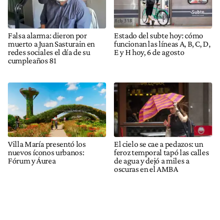
Falsa alarma: dieron por
Estado del subte hoy: cómo
muerto a Juan Sasturain en
funcionan las líneas A, B, C, D,
redes sociales el día de su
E y H hoy, 6 de agosto
cumpleaños 81
Villa María presentó los
El cielo se cae a pedazos: un
nuevos íconos urbanos:
feroz temporal tapó las calles
Fórum y Áurea
de agua y dejó a miles a
oscuras en el AMBA