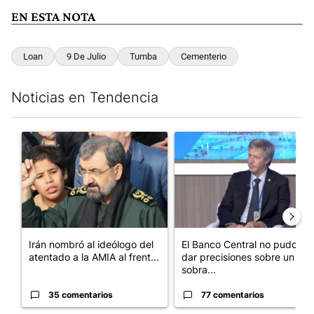
EN ESTA NOTA
Loan
9 De Julio
Tumba
Cementerio
Noticias en Tendencia
Este listado muestra los artículos con más comentarios en los últim
Un artículo de tendencia con el título "Irán nombró al ideólog
Un artículo de tendencia con e
Irán nombró al ideólogo del
El Banco Central no pudo
atentado a la AMIA al frent...
dar precisiones sobre un
sobra...
35 comentarios
77 comentarios