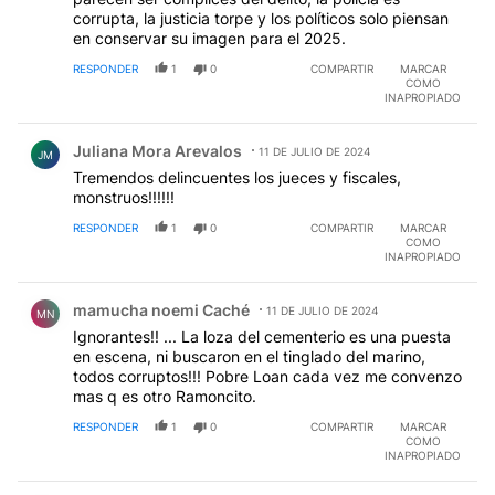
corrupta, la justicia torpe y los políticos solo piensan
en conservar su imagen para el 2025.
RESPONDER
1
0
COMPARTIR
MARCAR
COMO
INAPROPIADO
Comentario de Juliana Mora Arevalos.
Juliana Mora Arevalos
11 DE JULIO DE 2024
JM
Tremendos delincuentes los jueces y fiscales,
monstruos!!!!!!
RESPONDER
1
0
COMPARTIR
MARCAR
COMO
INAPROPIADO
Comentario de mamucha noemi Caché.
mamucha noemi Caché
11 DE JULIO DE 2024
MN
Ignorantes!! ... La loza del cementerio es una puesta
en escena, ni buscaron en el tinglado del marino,
todos corruptos!!! Pobre Loan cada vez me convenzo
mas q es otro Ramoncito.
RESPONDER
1
0
COMPARTIR
MARCAR
COMO
INAPROPIADO
Comentario de Dié Luján.