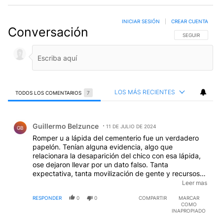
INICIAR SESIÓN
|
CREAR CUENTA
Conversación
SIGA ESTA CO
SEGUIR
LOS MÁS RECIENTES
TODOS LOS COMENTARIOS
7
Todos los comentarios
Comentario de Guillermo Belzunce.
Guillermo Belzunce
11 DE JULIO DE 2024
GB
Romper u a lápida del cementerio fue un verdadero
papelón. Tenían alguna evidencia, algo que
relacionara la desaparición del chico con esa lápida,
ose dejaron llevar por un dato falso. Tanta
expectativa, tanta movilización de gente y recursos
para eso ????????? Evidencian que no tienen nada en
Leer mas
concreto hasta el momento. Ojalá puedan llegar a la
RESPONDER
0
0
COMPARTIR
MARCAR
verdad pronto.
COMO
INAPROPIADO