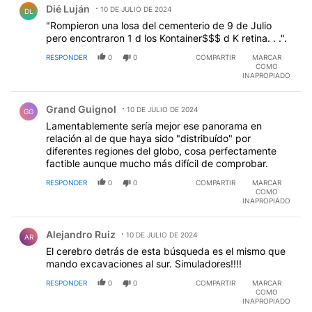
Dié Luján
10 DE JULIO DE 2024
DL
"Rompieron una losa del cementerio de 9 de Julio
pero encontraron 1 d los Kontainer$$$ d K retina. . .".
RESPONDER
0
0
COMPARTIR
MARCAR
COMO
INAPROPIADO
Comentario de Grand Guignol.
Grand Guignol
10 DE JULIO DE 2024
GG
Lamentablemente sería mejor ese panorama en
relación al de que haya sido "distribuído" por
diferentes regiones del globo, cosa perfectamente
factible aunque mucho más difícil de comprobar.
RESPONDER
0
0
COMPARTIR
MARCAR
COMO
INAPROPIADO
Comentario de Alejandro Ruiz.
Alejandro Ruiz
10 DE JULIO DE 2024
AR
El cerebro detrás de esta búsqueda es el mismo que
mando excavaciones al sur. Simuladores!!!!
RESPONDER
0
0
COMPARTIR
MARCAR
COMO
INAPROPIADO