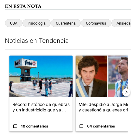
EN ESTA NOTA
UBA
Psicologia
Cuarentena
Coronavirus
Ansiedad
Noticias en Tendencia
Este listado muestra los artículos con más comentarios en los últim
Un artículo de tendencia con el título "Récord histórico de qu
Un artículo de tendencia con e
Récord histórico de quiebras
Milei despidió a Jorge Messi
y un industricidio que ya ...
y cuestionó a quienes crit...
10 comentarios
64 comentarios