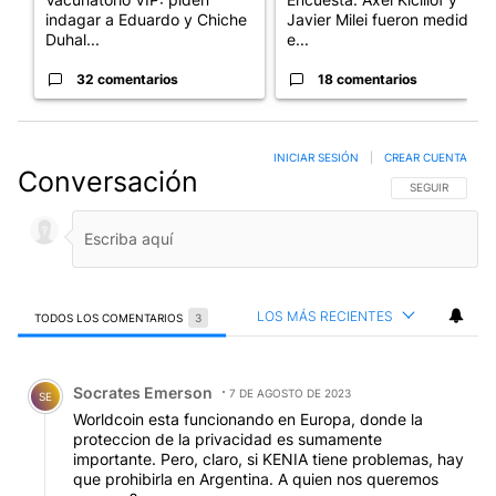
indagar a Eduardo y Chiche
Javier Milei fueron medidos
Duhal...
e...
32 comentarios
18 comentarios
INICIAR SESIÓN
|
CREAR CUENTA
Conversación
SIGA ESTA CO
SEGUIR
LOS MÁS RECIENTES
TODOS LOS COMENTARIOS
3
Todos los comentarios
Comentario de Socrates Emerson.
Socrates Emerson
7 DE AGOSTO DE 2023
SE
Worldcoin esta funcionando en Europa, donde la
proteccion de la privacidad es sumamente
importante. Pero, claro, si KENIA tiene problemas, hay
que prohibirla en Argentina. A quien nos queremos