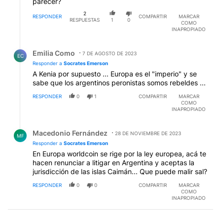
parecer?
2
RESPONDER
COMPARTIR
MARCAR
RESPUESTAS
1
0
COMO
INAPROPIADO
Respuesta de Emilia Como.
Emilia Como
7 DE AGOSTO DE 2023
EC
Responder a
Socrates Emerson
A Kenia por supuesto ... Europa es el "imperio" y se
sabe que los argentinos peronistas somos rebeldes ...
RESPONDER
0
1
COMPARTIR
MARCAR
COMO
INAPROPIADO
Respuesta de Macedonio Fernández.
Macedonio Fernández
28 DE NOVIEMBRE DE 2023
MF
Responder a
Socrates Emerson
En Europa worldcoin se rige por la ley europea, acá te
hacen renunciar a litigar en Argentina y aceptas la
jurisdicción de las islas Caimán... Que puede malir sal?
RESPONDER
0
0
COMPARTIR
MARCAR
COMO
INAPROPIADO