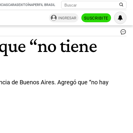
ICIAS
CARAS
EXITOÍNA
PERFIL BRASIL
INGRESAR
SUSCRIBITE
Ba
rque “no tiene
y
Pre
|
ce
incia de Buenos Aires. Agregó que “no hay